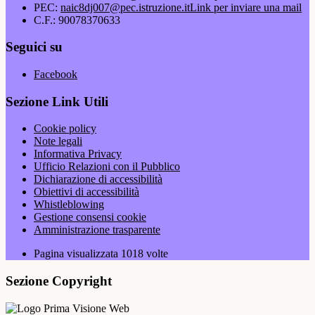
PEC:
naic8dj007@pec.istruzione.it
Link per inviare una mail
C.F.: 90078370633
Seguici su
Facebook
Sezione Link Utili
Cookie policy
Note legali
Informativa Privacy
Ufficio Relazioni con il Pubblico
Dichiarazione di accessibilità
Obiettivi di accessibilità
Whistleblowing
Gestione consensi cookie
Amministrazione trasparente
Pagina visualizzata
1018
volte
Sezione Copyright