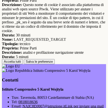
Proprieta:
Prime Parti
Descrizione:
Questo nome di cookie è associato alla piattaforma di
analisi web open source Piwik. Viene utilizzato per aiutare i
proprietari di siti Web a monitorare il comportamento dei visitatori e
misurare le prestazioni del sito. È un cookie di tipo pattern, in cui il
prefisso _pk_ses è seguito da una breve serie di numeri e lettere, che
si ritiene sia un codice di riferimento per il dominio che imposta il
cookie.
Durata:
30 minuti
Nome:
LAST_REQUESTED_TARGET
Tipologia:
tecnico
Proprieta:
Prime Parti
Descrizione:
analisi e profilazione navigazione utente
Durata:
5 minuti
Accetta tutti
Salva le preferenze
Istituto Comprensivo 5 Karol Wojtyla
Contatti
Istituto Comprensivo 5 Karol Wojtyla
Trav. Tavernola, 80053 Castellammare di Stabia (NA)
Tel:
0818018636
Email:
NAIC8DJ007@istruzione.it
Link per inviare una mail