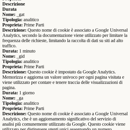
Descrizione
Durata
Nome:
_gat
Tipologia:
analitico
Proprieta:
Prime Parti
Descrizione:
Questo nome di cookie è associato a Google Universal
Analytics, secondo la documentazione viene utilizzato per limitare la
frequenza delle richieste, limitando la raccolta di dati su siti ad alto
traffico.
Durata:
1 minuto
Nome:
_gid
Tipologia:
analitico
Proprieta:
Prime Parti
Descrizione:
Questo cookie è impostato da Google Analytics.
Memorizza e aggiorna un valore univoco per ogni pagina visitata e
viene utilizzato per contare e tenere traccia delle visualizzazioni di
pagina.
Durata:
1 giorno
Nome:
_ga
Tipologia:
analitico
Proprieta:
Prime Parti
Descrizione:
Questo nome di cookie è associato a Google Universal
Analytics, che è un aggiornamento significativo del servizio di
analisi più comunemente utilizzato da Google. Questo cookie viene
utilizzato per distinguere utenti unici assegnando un numero