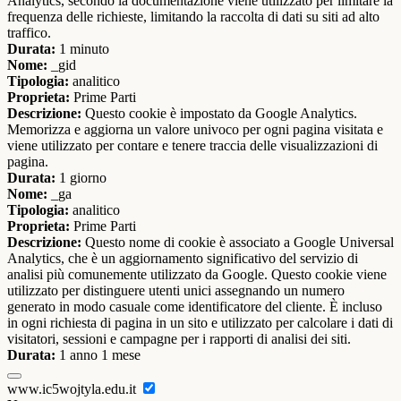
Analytics, secondo la documentazione viene utilizzato per limitare la
frequenza delle richieste, limitando la raccolta di dati su siti ad alto
traffico.
Durata:
1 minuto
Nome:
_gid
Tipologia:
analitico
Proprieta:
Prime Parti
Descrizione:
Questo cookie è impostato da Google Analytics.
Memorizza e aggiorna un valore univoco per ogni pagina visitata e
viene utilizzato per contare e tenere traccia delle visualizzazioni di
pagina.
Durata:
1 giorno
Nome:
_ga
Tipologia:
analitico
Proprieta:
Prime Parti
Descrizione:
Questo nome di cookie è associato a Google Universal
Analytics, che è un aggiornamento significativo del servizio di
analisi più comunemente utilizzato da Google. Questo cookie viene
utilizzato per distinguere utenti unici assegnando un numero
generato in modo casuale come identificatore del cliente. È incluso
in ogni richiesta di pagina in un sito e utilizzato per calcolare i dati di
visitatori, sessioni e campagne per i rapporti di analisi dei siti.
Durata:
1 anno 1 mese
www.ic5wojtyla.edu.it