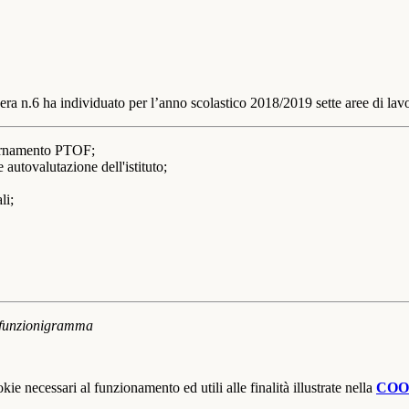
delibera n.6 ha individuato per l’anno scolastico 2018/2019 sette are
iornamento PTOF;
utovalutazione dell'istituto;
li;
l funzionigramma
kie necessari al funzionamento ed utili alle finalità illustrate nella
COO