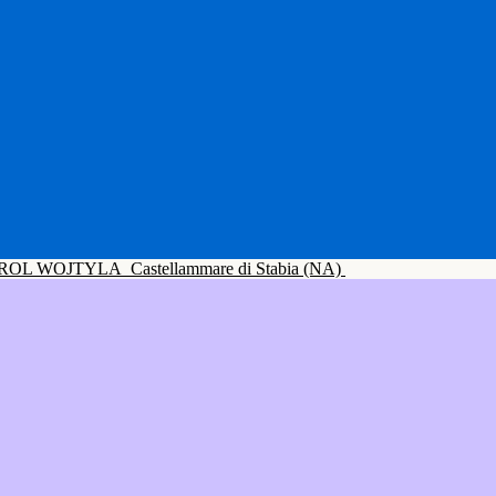
ROL WOJTYLA
Castellammare di Stabia (NA)