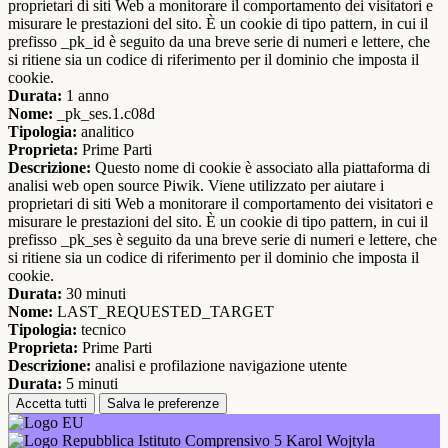
proprietari di siti Web a monitorare il comportamento dei visitatori e
misurare le prestazioni del sito. È un cookie di tipo pattern, in cui il
prefisso _pk_id è seguito da una breve serie di numeri e lettere, che
si ritiene sia un codice di riferimento per il dominio che imposta il
cookie.
Durata:
1 anno
Nome:
_pk_ses.1.c08d
Tipologia:
analitico
Proprieta:
Prime Parti
Descrizione:
Questo nome di cookie è associato alla piattaforma di
analisi web open source Piwik. Viene utilizzato per aiutare i
proprietari di siti Web a monitorare il comportamento dei visitatori e
misurare le prestazioni del sito. È un cookie di tipo pattern, in cui il
prefisso _pk_ses è seguito da una breve serie di numeri e lettere, che
si ritiene sia un codice di riferimento per il dominio che imposta il
cookie.
Durata:
30 minuti
Nome:
LAST_REQUESTED_TARGET
Tipologia:
tecnico
Proprieta:
Prime Parti
Descrizione:
analisi e profilazione navigazione utente
Durata:
5 minuti
Accetta tutti
Salva le preferenze
Istituto Comprensivo 5 Karol Wojtyla