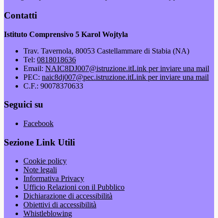
Contatti
Istituto Comprensivo 5 Karol Wojtyla
Trav. Tavernola, 80053 Castellammare di Stabia (NA)
Tel:
0818018636
Email:
NAIC8DJ007@istruzione.it
Link per inviare una mail
PEC:
naic8dj007@pec.istruzione.it
Link per inviare una mail
C.F.: 90078370633
Seguici su
Facebook
Sezione Link Utili
Cookie policy
Note legali
Informativa Privacy
Ufficio Relazioni con il Pubblico
Dichiarazione di accessibilità
Obiettivi di accessibilità
Whistleblowing